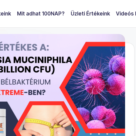
eink
Mit adhat 100NAP?
Üzleti Értékeink
Videós 