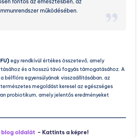
ösen fontos az emésztésben, az
 immunrendszer működésében.
CFU)
egy rendkívül értékes összetevő, amely
rtásához és a hosszú távú fogyás támogatásához. A
a bélflóra egyensúlyának visszaállításában, az
a természetes megoldást keresel az egészséges
yan probiotikum, amely jelentős eredményeket
blog oldalát
– Kattints a képre!