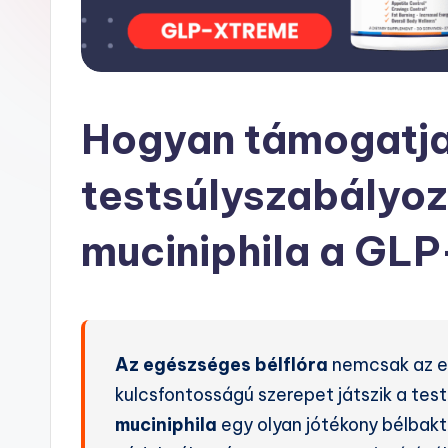
Hogyan támogatja 
testsúlyszabályo
muciniphila a G
Az egészséges bélflóra
nemcsak az e
kulcsfontosságú szerepet játszik a tes
muciniphila
egy olyan jótékony bélbakté