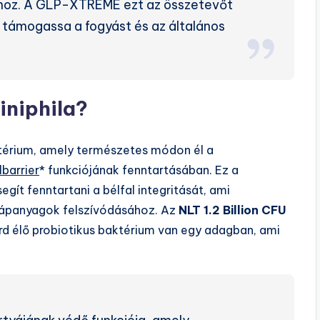
ához. A GLP-XTREME ezt az összetevőt
 támogassa a fogyást és az általános
iniphila?
térium, amely természetes módon él a
lbarrier
* funkciójának fenntartásában. Ez a
egít fenntartani a bélfal integritását, ami
tápanyagok felszívódásához. Az
NLT 1.2 Billion CFU
iárd élő probiotikus baktérium van egy adagban, ami