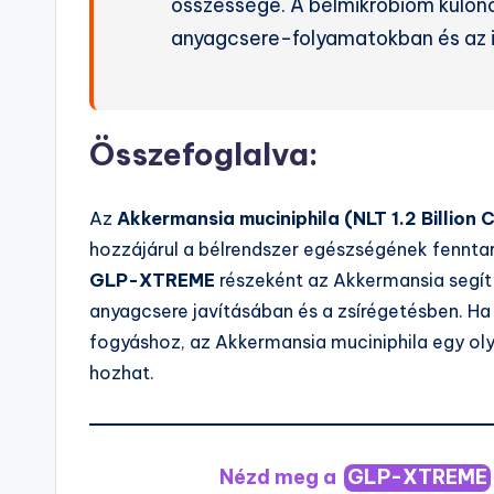
összessége. A bélmikrobiom külön
anyagcsere-folyamatokban és az
Összefoglalva:
Az
Akkermansia muciniphila (NLT 1.2 Billion 
hozzájárul a bélrendszer egészségének fennta
GLP-XTREME
részeként az Akkermansia segít 
anyagcsere javításában és a zsírégetésben. H
fogyáshoz, az Akkermansia muciniphila egy ol
hozhat.
Nézd meg a
GLP-XTREME