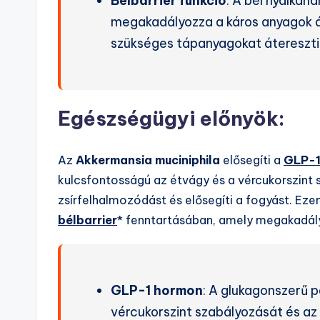
Bélbarrier funkció
: A bél nyálkah
megakadályozza a káros anyagok á
szükséges tápanyagokat átereszti
Egészségügyi előnyök:
Az
Akkermansia muciniphila
elősegíti a
GLP-1
kulcsfontosságú az étvágy és a vércukorszint 
zsírfelhalmozódást és elősegíti a fogyást. Eze
bélbarrier
* fenntartásában, amely megakadál
GLP-1 hormon
: A glukagonszerű 
vércukorszint szabályozását és az