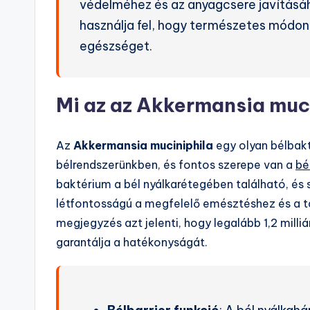
védelméhez és az anyagcsere javítás
használja fel, hogy természetes módon
egészséget.
Mi az az Akkermansia muc
Az
Akkermansia muciniphila
egy olyan bélbak
bélrendszerünkben, és fontos szerepe van a
bé
baktérium a bél nyálkarétegében található, és s
létfontosságú a megfelelő emésztéshez és a 
megjegyzés azt jelenti, hogy legalább 1,2 mill
garantálja a hatékonyságát.