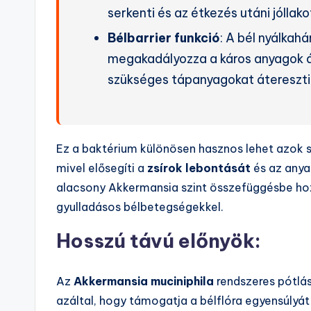
serkenti és az étkezés utáni jóllak
Bélbarrier funkció
: A bél nyálkah
megakadályozza a káros anyagok á
szükséges tápanyagokat átereszti
Ez a baktérium különösen hasznos lehet azok
mivel elősegíti a
zsírok lebontását
és az anya
alacsony Akkermansia szint összefüggésbe hoz
gyulladásos bélbetegségekkel​.
Hosszú távú előnyök:
Az
Akkermansia muciniphila
rendszeres pótlá
azáltal, hogy támogatja a bélflóra egyensúlyát