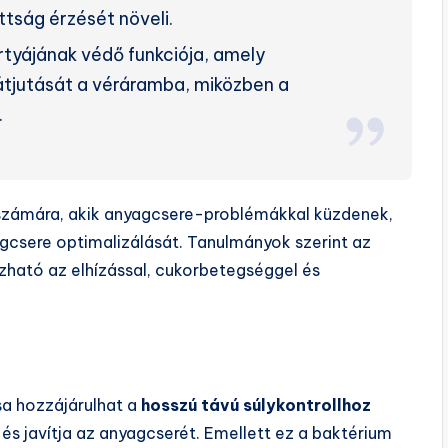
ottság érzését növeli.
ártyájának védő funkciója, amely
tjutását a véráramba, miközben a
.
 számára, akik anyagcsere-problémákkal küzdenek,
gcsere optimalizálását. Tanulmányok szerint az
ható az elhízással, cukorbetegséggel és
sa hozzájárulhat a
hosszú távú súlykontrollhoz
 és javítja az anyagcserét. Emellett ez a baktérium