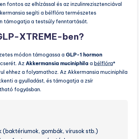
en fontos az elhízással és az inzulinrezisztenciával
ermansia segíti a bélflóra természetes
n támogatja a testsúly fenntartását.
a GLP-XTREME-ben?
észetes módon támogassa a
GLP-1 hormon
cserét. Az
Akkermansia muciniphila
a
bélflóra
*
rul ehhez a folyamathoz. Az Akkermansia muciniphila
kenti a gyulladást, és támogatja a zsír
rtható fogyásban.
k (baktériumok, gombák, vírusok stb.)