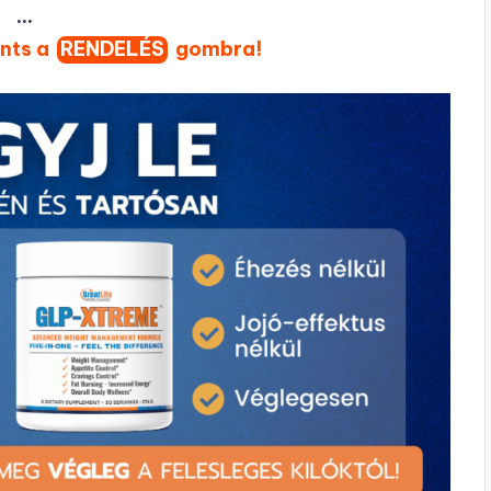
…
ints a
RENDELÉS
gombra!