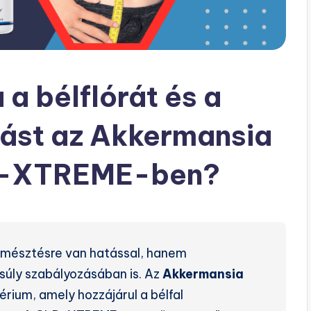
a bélflórát és a
zást az Akkermansia
LP-XTREME-ben?
mésztésre van hatással, hanem
tsúly szabályozásában is. Az
Akkermansia
rium, amely hozzájárul a bélfal