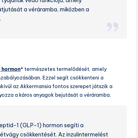
ártyájának védő funkciója, amely
tjutását a véráramba, miközben a
.
 hormon
* természetes termelődését, amely
szabályozásában. Ezzel segít csökkenteni a
nkívül az Akkermansia fontos szerepet játszik a
yozza a káros anyagok bejutását a véráramba.
peptid-1 (GLP-1) hormon segíti a
 étvágy csökkentését. Az inzulintermelést