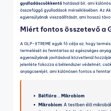
gyulladáscsökkentő
hatással bír, ami különös
összefüggő gyulladások mérséklésében. Az Akk
egyensúlyának visszaállítását, ami hosszú távo
Miért fontos összetevő 
A GLP-XTREME egyik fő célja az, hogy term
termelését és fenntartsa az egészséges anyag
egyensúlyának javításával közvetlenül hozzájá
jelenléte fokozza a bélrendszer védelmét, csök
anyagcseréjét, ami különösen fontos a fennta
Bélflóra
…
Mikrobiom
Mikrobiom
: A testben élő mikrobá