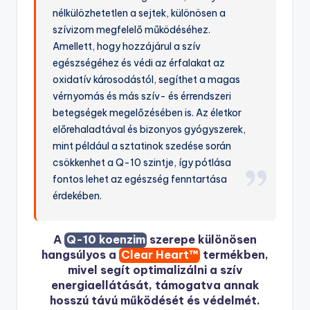
nélkülözhetetlen a sejtek, különösen a
szívizom megfelelő működéséhez.
Amellett, hogy hozzájárul a szív
egészségéhez és védi az érfalakat az
oxidatív károsodástól, segíthet a magas
vérnyomás és más szív- és érrendszeri
betegségek megelőzésében is. Az életkor
előrehaladtával és bizonyos gyógyszerek,
mint például a sztatinok szedése során
csökkenhet a Q-10 szintje, így pótlása
fontos lehet az egészség fenntartása
érdekében.
A
Q-10 koenzim
szerepe különösen
hangsúlyos a
Clear Heart™
termékben,
mivel segít optimalizálni a szív
energiaellátását, támogatva annak
hosszú távú működését és védelmét.