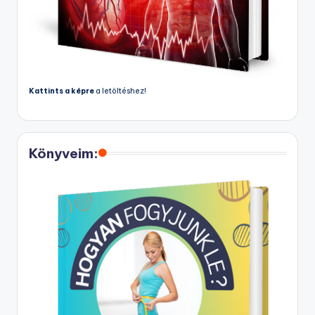
Kattints a képre
a letöltéshez!
Könyveim: