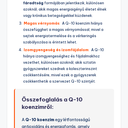
fáradtság
formájában jelentkezik, különösen
azoknál, akik magas energiaigényű életet élnek
vagy krónikus betegségekkel küzdenek.
Magas vérnyomás
:
A Q-10 koenzim hiánya
összefügghet a magas vérnyomással, mivel a
sejtek energiatermelése és a vérkeringés
szabályozása is érintett lehet.
Izomgyengeség és izomfájdalom
:
A Q-10
hiánya izomgyengeséghez és fájdalmakhoz
vezethet, különösen azoknál, akik sztatin
gyógyszereket szednek a koleszterinszint
csökkentésére, mivel ezek a gyógyszerek
csökkenthetik a szervezet Q-10 szintjét.
Összefoglalás a Q-10
koenzimről:
A
Q-10 koenzim
egy létfontosságú
antioxidáns és energiaforrás, amely