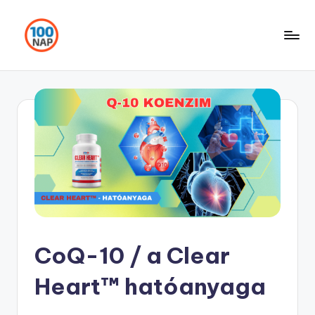
Skip
to
content
CoQ-10 / a Clear
Heart™ hatóanyaga