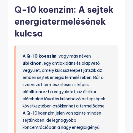
Q-10 koenzim: A sejtek
energiatermelésének
kulcsa
A
Q-10 koenzim
, vagy más néven
ubikinon
, egy antioxidáns és alapvető
vegyület, amely kulcsszerepet játszik az
emberi sejtek energiatermelésében. Bár a
szervezet természetesen is képes
előállítani ezt a vegyületet, az életkor
előrehaladtával és különböző betegségek
következtében csökkenhet a termelődése.
A Q-10 koenzim jelen van szinte minden
sejtünkben, de legnagyobb
koncentrációban a nagy energiaigényű