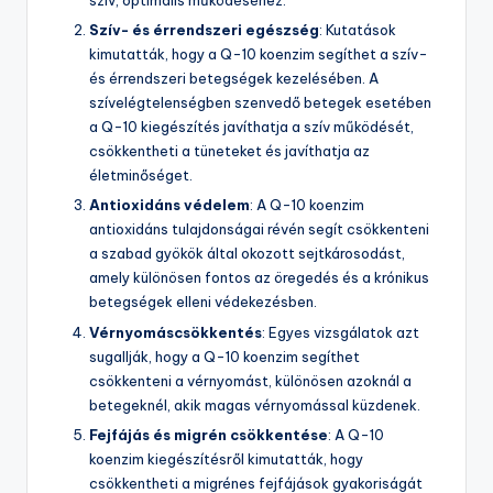
szív, optimális működéséhez.
Szív- és érrendszeri egészség
: Kutatások
kimutatták, hogy a Q-10 koenzim segíthet a szív-
és érrendszeri betegségek kezelésében. A
szívelégtelenségben szenvedő betegek esetében
a Q-10 kiegészítés javíthatja a szív működését,
csökkentheti a tüneteket és javíthatja az
életminőséget.
Antioxidáns védelem
: A Q-10 koenzim
antioxidáns tulajdonságai révén segít csökkenteni
a szabad gyökök által okozott sejtkárosodást,
amely különösen fontos az öregedés és a krónikus
betegségek elleni védekezésben.
Vérnyomáscsökkentés
: Egyes vizsgálatok azt
sugallják, hogy a Q-10 koenzim segíthet
csökkenteni a vérnyomást, különösen azoknál a
betegeknél, akik magas vérnyomással küzdenek.
Fejfájás és migrén csökkentése
: A Q-10
koenzim kiegészítésről kimutatták, hogy
csökkentheti a migrénes fejfájások gyakoriságát