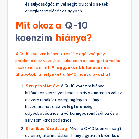
és súlyosságát, mivel segít javítani a sejtek
energiatermelését az agyban.
Mit okoz a
Q-10
koenzim
hiánya?
A Q-10 koenzim hiánya különféle egészségügyi
problémákhoz vezethet, különösen az energiatermelés
csökkenése miatt.
A leggyakoribb tünetek és
állapotok, amelyeket a Q-10 hiánya okozhat:
Szívproblémák
:
A Q-10 koenzim hiánya
különösen veszélyes lehet a szív számára, mivel ez
a szerv rendkívül energiaigényes. Hiánya
hozzájárulhat a
szívelégtelenség
súlyosbodásához, a vérkeringés romlásához és a
szívizom károsodásához.
Krónikus fáradtság
:
Mivel a Q-10 koenzim segít
az energiatermelésben, hiánya gyakran
krónikus