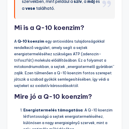
szervekben, mint például a
szív
, a
máj
és
a
vese
található.
Mi is a Q-10 koenzim?
A
Q-10 koenzim
egy antioxidáns tulajdonságokkal
rendelkező vegyület, amely segít a sejtek
energiatermeléséhez szükséges ATP (adenozin-
trifoszfát) molekula előállításában. Ez a folyamat a
mitokondriumokban, a sejtek „energiatermelő gyárában”
zajlik. Ezen túlmenően a Q-10 koenzim fontos szerepet
játszik a szabad gyökök semlegesítésében, így védi a
sejteket az oxidatív károsodásoktól.
Mire jó a Q-10 koenzim?
Energiatermelés támogatása
: A Q-10 koenzim
létfontosságú a sejtek energiatermeléséhez,
különösen a nagy energiaigényű szervek, mint a